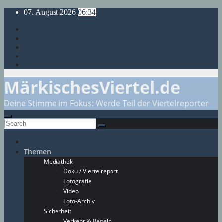
Skip
07. August 2026
06:34
to
content
MärkischesViertel.de
Deine Stimme im Fokus: Werde Teil der Viertelreporter
Themen
Mediathek
Doku / Viertelreport
Fotografie
Video
Foto-Archiv
Sicherheit
Verkehr & Regeln