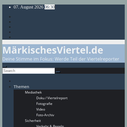
Skip
07. August 2026
06:30
to
content
MärkischesViertel.de
Deine Stimme im Fokus: Werde Teil der Viertelreporter
Themen
Mediathek
Doku / Viertelreport
Fotografie
Video
Foto-Archiv
Sicherheit
Verkehr & Regeln