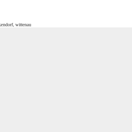
kendorf
,
wittenau