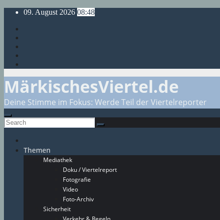
Skip
09. August 2026
08:48
to
content
MärkischesViertel.de
Deine Stimme im Fokus: Werde Teil der Viertelreporter
Themen
Mediathek
Doku / Viertelreport
Fotografie
Video
Foto-Archiv
Sicherheit
Verkehr & Regeln