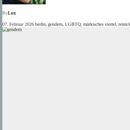
By
Lux
07. Februar 2026
berlin
,
gendern
,
LGBTQ
,
märkisches viertel
,
reinic