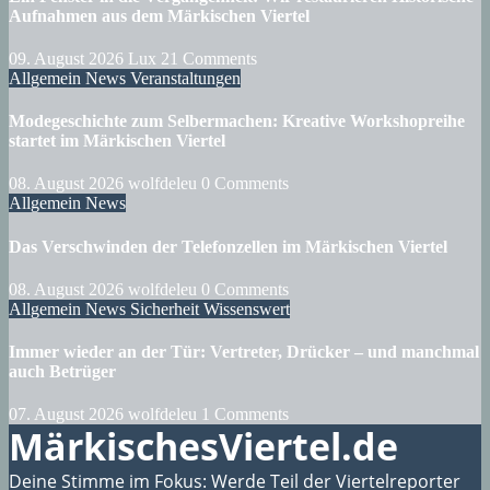
Aufnahmen aus dem Märkischen Viertel
09. August 2026
Lux
21 Comments
Allgemein
News
Veranstaltungen
Modegeschichte zum Selbermachen: Kreative Workshopreihe
startet im Märkischen Viertel
08. August 2026
wolfdeleu
0 Comments
Allgemein
News
Das Verschwinden der Telefonzellen im Märkischen Viertel
08. August 2026
wolfdeleu
0 Comments
Allgemein
News
Sicherheit
Wissenswert
Immer wieder an der Tür: Vertreter, Drücker – und manchmal
auch Betrüger
07. August 2026
wolfdeleu
1 Comments
MärkischesViertel.de
Deine Stimme im Fokus: Werde Teil der Viertelreporter