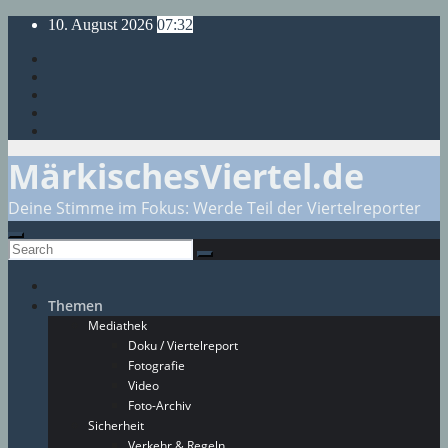
Skip
10. August 2026
07:32
to
content
MärkischesViertel.de
Deine Stimme im Fokus: Werde Teil der Viertelreporter
Themen
Mediathek
Doku / Viertelreport
Fotografie
Video
Foto-Archiv
Sicherheit
Verkehr & Regeln