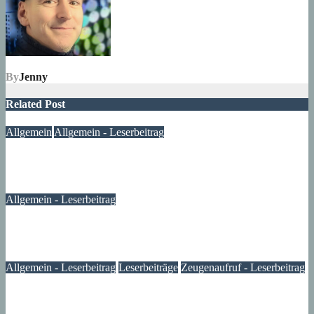
By
Jenny
Related Post
Allgemein
Allgemein - Leserbeitrag
Ein Fenster zum Frieden – ein Anfang, kein Ende
10. Januar 2024
Lux
Allgemein - Leserbeitrag
Müllsammelaktion im Märkischen Viertel – Leserbeitrag
06. Oktober 2023
Lexi
Allgemein - Leserbeitrag
Leserbeiträge
Zeugenaufruf - Leserbeitrag
Dieb bekommt Muffensausen: Kinderfahrrad kehrt zurück