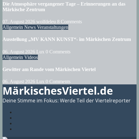
Die Atmosphäre vergangener Tage – Erinnerungen an das
Märkische Zentrum
07. August 2026
wolfdeleu
8 Comments
Allgemein
News
Veranstaltungen
Ausstellung „MV KANN KUNST“- im Märkischen Zentrum
06. August 2026
Lux
0 Comments
Allgemein
Videos
Gewitter am Rande vom Märkischen Viertel
06. August 2026
Lux
0 Comments
MärkischesViertel.de
Deine Stimme im Fokus: Werde Teil der Viertelreporter