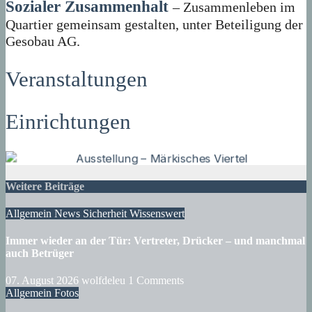
Sozialer Zusammenhalt
– Zusammenleben im
Quartier gemeinsam gestalten, unter Beteiligung der
Gesobau AG.
Veranstaltungen
Einrichtungen
Weitere Beiträge
Allgemein
News
Sicherheit
Wissenswert
Immer wieder an der Tür: Vertreter, Drücker – und manchmal
auch Betrüger
07. August 2026
wolfdeleu
1 Comments
Allgemein
Fotos