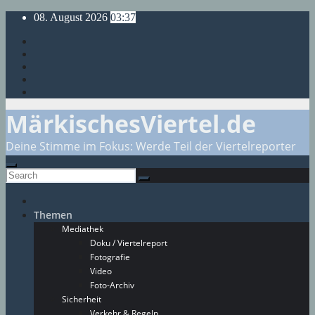
Skip
08. August 2026
03:37
to
content
MärkischesViertel.de
Deine Stimme im Fokus: Werde Teil der Viertelreporter
Themen
Mediathek
Doku / Viertelreport
Fotografie
Video
Foto-Archiv
Sicherheit
Verkehr & Regeln