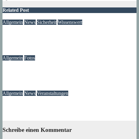
Related Post
Allgemein
News
Sicherheit
Wissenswert
Immer wieder an der Tür: Vertreter, Drücker – und manchmal
auch Betrüger
07. August 2026
wolfdeleu
Allgemein
Fotos
Die Atmosphäre vergangener Tage – Erinnerungen an das
Märkische Zentrum
07. August 2026
wolfdeleu
Allgemein
News
Veranstaltungen
Ausstellung „MV KANN KUNST“- im Märkischen Zentrum
06. August 2026
Lux
Schreibe einen Kommentar