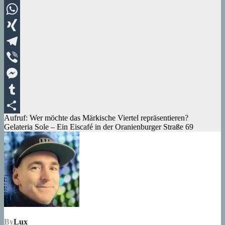
LinkedIn
WhatsApp
XING
Telegram
Viber
Messenger
Tumblr
Beitragsnavigation
Aufruf: Wer möchte das Märkische Viertel repräsentieren?
Teilen
Gelateria Sole – Ein Eiscafé in der Oranienburger Straße 69
By
Lux