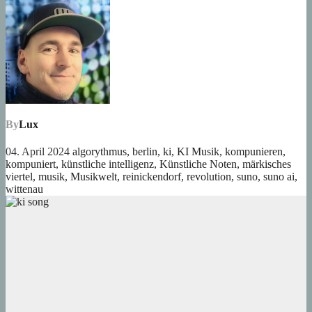
By
Lux
04. April 2024
algorythmus
,
berlin
,
ki
,
KI Musik
,
kompunieren
,
kompuniert
,
künstliche intelligenz
,
Künstliche Noten
,
märkisches
viertel
,
musik
,
Musikwelt
,
reinickendorf
,
revolution
,
suno
,
suno ai
,
wittenau