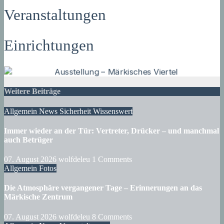
Veranstaltungen
Einrichtungen
Weitere Beiträge
Allgemein
News
Sicherheit
Wissenswert
Immer wieder an der Tür: Vertreter, Drücker – und manchmal
auch Betrüger
07. August 2026
wolfdeleu
1 Comments
Allgemein
Fotos
Die Atmosphäre vergangener Tage – Erinnerungen an das
Märkische Zentrum
07. August 2026
wolfdeleu
8 Comments