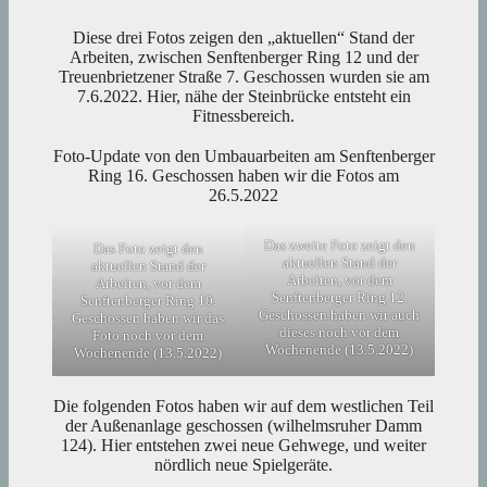
Diese drei Fotos zeigen den „aktuellen“ Stand der
Arbeiten, zwischen Senftenberger Ring 12 und der
Treuenbrietzener Straße 7. Geschossen wurden sie am
7.6.2022. Hier, nähe der Steinbrücke entsteht ein
Fitnessbereich.
Foto-Update von den Umbauarbeiten am Senftenberger
Ring 16. Geschossen haben wir die Fotos am
26.5.2022
Das zweite Foto zeigt den
Das Foto zeigt den
aktuellen Stand der
aktuellen Stand der
Arbeiten, vor dem
Arbeiten, vor dem
Senftenberger Ring 12.
Senftenberger Ring 10.
Geschossen haben wir auch
Geschossen haben wir das
dieses noch vor dem
Foto noch vor dem
Wochenende (13.5.2022)
Wochenende (13.5.2022)
Die folgenden Fotos haben wir auf dem westlichen Teil
der Außenanlage geschossen (wilhelmsruher Damm
124). Hier entstehen zwei neue Gehwege, und weiter
nördlich neue Spielgeräte.