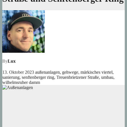
By
Lux
13. Oktober 2023
außenanlagen
,
gehwege
,
märkisches viertel
,
sanierung
,
senftenberger ring
,
Treuenbrietzener Straße
,
umbau
,
wilhelmsruher damm