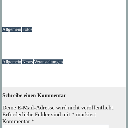
Immer wieder an der Tür: Vertreter, Drücker – und manchmal
auch Betrüger
07. August 2026
wolfdeleu
Allgemein
Fotos
Die Atmosphäre vergangener Tage – Erinnerungen an das
Märkische Zentrum
07. August 2026
wolfdeleu
Allgemein
News
Veranstaltungen
Ausstellung „MV KANN KUNST“- im Märkischen Zentrum
06. August 2026
Lux
Schreibe einen Kommentar
Deine E-Mail-Adresse wird nicht veröffentlicht.
Erforderliche Felder sind mit
*
markiert
Kommentar
*