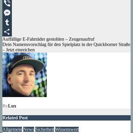
Telegram
Viber
Messenger
Tumblr
Beitragsnavigation
Auffällige E-Fahrräder gestohlen – Zeugenaufruf
Teilen
Dein Namensvorschlag für den Spielplatz in der Quickborner Straße
– Jetzt einreichen
By
Lux
Related Post
Allgemein
News
Sicherheit
Wissenswert