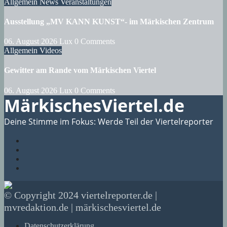
Allgemein
News
Veranstaltungen
Ausstellung „MV KANN KUNST“- im Märkischen Zentrum
06. August 2026
Lux
0 Comments
Allgemein
Videos
Gewitter am Rande vom Märkischen Viertel
06. August 2026
Lux
0 Comments
MärkischesViertel.de
Deine Stimme im Fokus: Werde Teil der Viertelreporter
© Copyright 2024 viertelreporter.de |
mvredaktion.de | märkischesviertel.de
Datenschutzerklärung