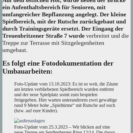
Auf dem östlichen Hof, wurde neben der Brücke
ein Aufenthaltsbereich für Senioren, mit
umfangreicher Bepflanzung angelegt. Der kleine
Spielbereich, mit der Rutsche zurückgebaut und
durch Trainingsgeräte ersetzt. Der Eingang der
Treuenbritzener Straße 7 wurde
verbreitet und die
Treppe zur Terrasse mit Sitzgelegenheiten
umgebaut.
Es folgt eine Fotodokumentation der
Umbauarbeiten:
Foto-Update vom 13.10.2023: Es ist so weit, die Zäune
am letzten verbliebenen Spielbereich wurden entfernt
und der neue Spielplatz somit zum bespielen
freigegeben. Hier warten unteranderem zwei gewaltige
rund 9 Meter hohe „Spieltürme“ mit Rutsche auf euch
(bzw. auf eure Kinder).
Foto-Update vom 25.3.2023 – Wir blicken auf eine
neue Treppe am Senftenberger Ring 12/14. Die davor