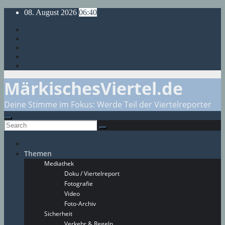
Skip
08. August 2026
06:40
to
content
MärkischesViertel.de
Deine Stimme im Fokus: Werde Teil der Viertelreporter
Themen
Mediathek
Doku / Viertelreport
Fotografie
Video
Foto-Archiv
Sicherheit
Verkehr & Regeln