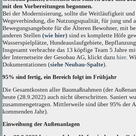
mit den Vorbereitungen begonnen.
Bei der Modernisierung, sollte die Weitläufigkeit un
Wegeverbindung, die Nutzungsqualität, für jung und a
Bewegungsangebote für die Älteren Bewohner, mit beso
anderen Stellen
(wie hier)
sind es komplette Höfe gew
Wasserspielplätze, Hundeauslaufgebiete, Bepflanzun
Insgesamt verbrachte das 13 köpfige Team 5 Jahre mit 
der Internetseite der Gesobau AG, klickt dazu
hier
. Wi
Dokumentationen (
siehe Neubau-Spalte
).
95% sind fertig, ein Bereich folgt im Frühjahr
Die Gesamtkosten aller Baumaßnahmen (der Außenanlag
heute (28.9.2022) auch nicht überschritten. Saniert w
zusammengetragen. Mittlerweile sind über 95% der Ar
kommenden Jahr).
Einweihung der Außenanlagen