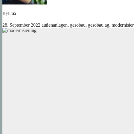
By
Lux
28. September 2022
außenanlagen
,
gesobau
,
gesobau ag
,
modernisie