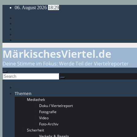
Skip
06. August 2026
18:29
to
content
MärkischesViertel.de
Deine Stimme im Fokus: Werde Teil der Viertelreporter
Themen
Mediathek
Doku / Viertelreport
Fotografie
Video
Foto-Archiv
Sicherheit
Verkehr & Regeln