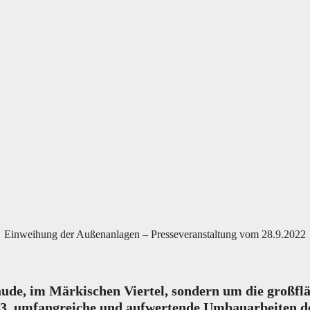
Einweihung der Außenanlagen – Presseveranstaltung vom 28.9.2022
äude, im Märkischen Viertel, sondern um die
großfl
23, umfangreiche und aufwertende Umbauarbeiten de