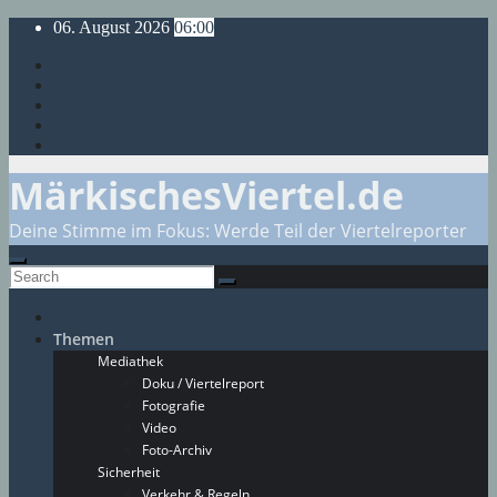
Skip
06. August 2026
06:00
to
content
MärkischesViertel.de
Deine Stimme im Fokus: Werde Teil der Viertelreporter
Themen
Mediathek
Doku / Viertelreport
Fotografie
Video
Foto-Archiv
Sicherheit
Verkehr & Regeln