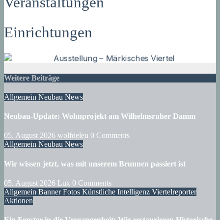
Veranstaltungen
Einrichtungen
Weitere Beiträge
Allgemein
Neubau
News
Neubau-Update: Wohnprojekt am Wilhelmsruher Damm
05. August 2026
wolfdeleu
0 Comments
Allgemein
Neubau
News
Wir wissen jetzt, was mit unserem Brunnen passiert ist
05. August 2026
Lux
0 Comments
Allgemein
Banner
Fotos
Künstliche Intelligenz
Viertelreporter
Aktionen
Ein Fenster in die Vergangenheit: Wir restaurieren Historische