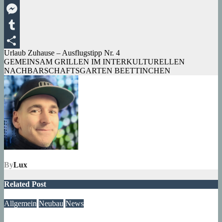
Viber
Messenger
Tumblr
Beitragsnavigation
Urlaub Zuhause – Ausflugstipp Nr. 4
Teilen
GEMEINSAM GRILLEN IM INTERKULTURELLEN
NACHBARSCHAFTSGARTEN BEETTINCHEN
By
Lux
Related Post
Allgemein
Neubau
News