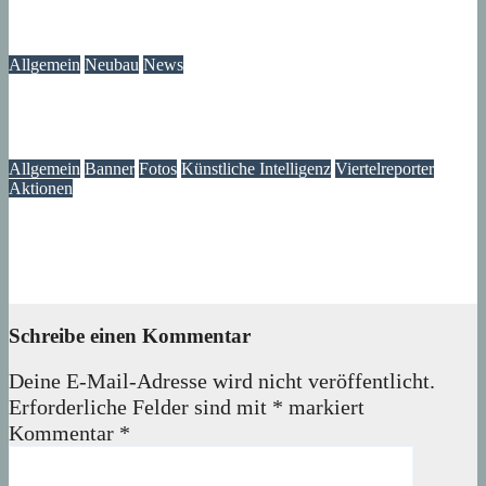
Neubau-Update: Wohnprojekt am Wilhelmsruher Damm
05. August 2026
wolfdeleu
Allgemein
Neubau
News
Wir wissen jetzt, was mit unserem Brunnen passiert ist
05. August 2026
Lux
Allgemein
Banner
Fotos
Künstliche Intelligenz
Viertelreporter
Aktionen
Ein Fenster in die Vergangenheit: Wir restaurieren Historische
Aufnahmen aus dem Märkischen Viertel
04. August 2026
Lux
Schreibe einen Kommentar
Deine E-Mail-Adresse wird nicht veröffentlicht.
Erforderliche Felder sind mit
*
markiert
Kommentar
*