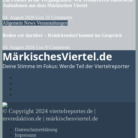
Aufnahmen aus dem Märkischen Viertel
04. August 2026
Lux
21 Comments
Allgemein
News
Veranstaltungen
Reden wir darüber – Reinickendorf kommt ins Gespräch
04. August 2026
Lux
0 Comments
MärkischesViertel.de
Deine Stimme im Fokus: Werde Teil der Viertelreporter
© Copyright 2024 viertelreporter.de |
mvredaktion.de | märkischesviertel.de
Datenschutzerklärung
Impressum