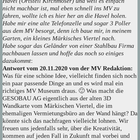
Havel (Ortsteil Kirchmöser) und weil es einfach
nicht machbar ist, mal eben schnell ins MV zu
fahren, wollte ich es hier her an die Havel holen.
Habe mir eine alte Telefonzelle und sogar 3 Poller
aus dem MV besorgt, denn ich baue mir, in meinem
Garten, ein kleines Märkisches Viertel nach.
Habe sogar das Geländer von einer Stahlbau Firma
nachbauen lassen und hoffe das noch so einiges
dazukommt
:
Antwort vom 20.11.2020 von der MV Redaktion:
Was für eine schöne Idee, vielleicht finden sich noch
ein paar passende Dinge an und es wird mal ein
richtiges MV Museum draus. 🙂 Was macht die
GESOBAU AG eigentlich aus der alten 3D
Wandkarte vom Märkischen Viertel, die im
ehemaligen Vermietungsbüro an der Wand hängt? Da
könnte sich das nachfragen vielleicht lohnen. Wir
freuen uns jedenfalls sehr, über die Kreativität,
kommen auf jeden Fall in Zukunft mal vorbei und